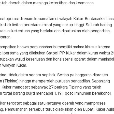
ntah daerah dalam menjaga ketertiban dan keamanan
l operasi di enam kecamatan di wilayah Kukar. Berdasarkan hasi
ngkat aktivitas peredaran minol yang cukup tinggi. Seluruh barang
sesuai ketentuan yang berlaku dan diputuskan oleh pengadilan,
sparan.
ampaikan bahwa pemusnahan ini memiliki makna khusus karena
l pertama yang dilakukan Satpol PP Kukar dalam kurun waktu 2
erupakan wujud keseriusan dan konsistensi aparat dalam meninda
 wilayah Kukar.
nol tidak disita secara sepihak. Setiap pelanggaran diproses
n (Tipiring) hingga memperoleh putusan pengadilan. Sepanjang
Kukar mencatat sebanyak 27 perkara Tipiring yang telah
n total barang bukti mencapai 1.191 botol minuman beralkohol.
Kukar tercatat sebagai satu-satunya daerah yang memproses
ing. Pemusnahan tersebut turut disaksikan oleh Bupati Kukar Auli