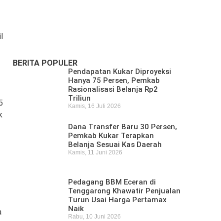
Pencari Ikan yang Hilang di
Mangkurawang Ditemukan
Meninggal di Sungai Mahakam
l
Kamis, 16 Juli 2026
BERITA POPULER
Pendapatan Kukar Diproyeksi
Hanya 75 Persen, Pemkab
Rasionalisasi Belanja Rp2
Triliun
5
Kamis, 16 Juli 2026
k
Dana Transfer Baru 30 Persen,
Pemkab Kukar Terapkan
Belanja Sesuai Kas Daerah
Kamis, 11 Juni 2026
Pedagang BBM Eceran di
Tenggarong Khawatir Penjualan
Turun Usai Harga Pertamax
Naik
a
Rabu, 10 Juni 2026