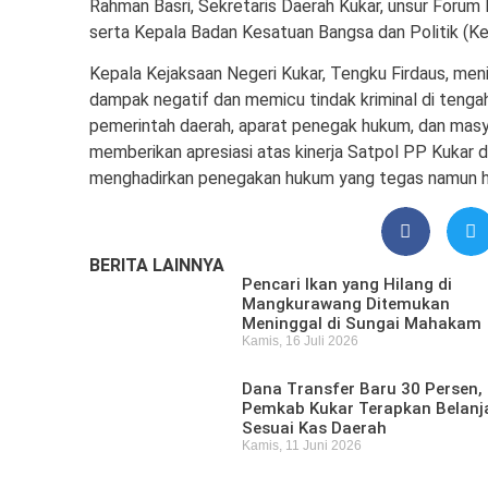
Rahman Basri, Sekretaris Daerah Kukar, unsur Forum
serta Kepala Badan Kesatuan Bangsa dan Politik (Ke
Kepala Kejaksaan Negeri Kukar, Tengku Firdaus, men
dampak negatif dan memicu tindak kriminal di tenga
pemerintah daerah, aparat penegak hukum, dan masya
memberikan apresiasi atas kinerja Satpol PP Kuka
menghadirkan penegakan hukum yang tegas namun hu
BERITA LAINNYA
Pencari Ikan yang Hilang di
Mangkurawang Ditemukan
Meninggal di Sungai Mahakam
Kamis, 16 Juli 2026
Dana Transfer Baru 30 Persen,
Pemkab Kukar Terapkan Belanj
Sesuai Kas Daerah
Kamis, 11 Juni 2026