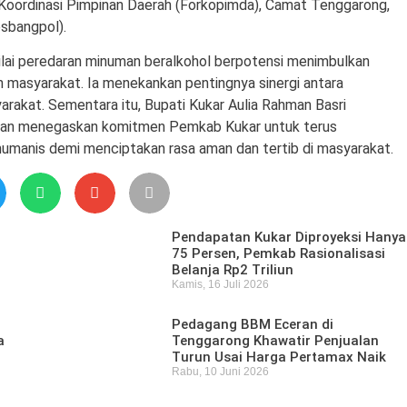
 Koordinasi Pimpinan Daerah (Forkopimda), Camat Tenggarong,
sbangpol).
ilai peredaran minuman beralkohol berpotensi menimbulkan
h masyarakat. Ia menekankan pentingnya sinergi antara
rakat. Sementara itu, Bupati Kukar Aulia Rahman Basri
r dan menegaskan komitmen Pemkab Kukar untuk terus
manis demi menciptakan rasa aman dan tertib di masyarakat.
Pendapatan Kukar Diproyeksi Hanya
75 Persen, Pemkab Rasionalisasi
Belanja Rp2 Triliun
Kamis, 16 Juli 2026
Pedagang BBM Eceran di
a
Tenggarong Khawatir Penjualan
Turun Usai Harga Pertamax Naik
Rabu, 10 Juni 2026