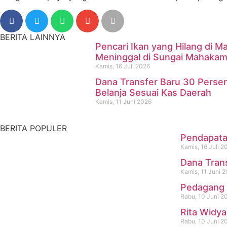
BERITA LAINNYA
Pencari Ikan yang Hilang di
Meninggal di Sungai Mahaka
Kamis, 16 Juli 2026
Dana Transfer Baru 30 Perse
Pencari Ikan yang Hilang d
Belanja Sesuai Kas Daerah
Kamis, 11 Juni 2026
Kamis, 16 Juli 2026
BERITA POPULER
Pendapatan
Kamis, 16 Juli 2
Dana Tran
Kamis, 11 Juni 
Pedagang 
Rabu, 10 Juni 2
Rita Widya
Rabu, 10 Juni 2