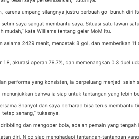
, karena umpang silangnya justru berbuah gol bunuh diri I
n setim saya sangat membantu saya. Situasi satu lawan sat
h mudah,” kata Williams tentang gelar MoM itu.
n selama 2429 menit, mencetak 8 gol, dan memberikan 11 as
ar 1.8, akurasi operan 79.7%, dan memenangkan 0.3 duel u
an performa yang konsisten, ia berpeluang menjadi salah 
 menunjukkan bahwa ia siap untuk tantangan yang lebih be
p bersama Spanyol dan saya berharap bisa terus membantu 
 tetap senang,” tukasnya.
n dribbling dan mengoper bola, adalah pemain yang tenga
tan diri, Nico siap menghadapi tantangan-tantangan yang 