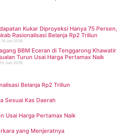
dapatan Kukar Diproyeksi Hanya 75 Persen,
ab Rasionalisasi Belanja Rp2 Triliun
 16 Juli 2026
agang BBM Eceran di Tenggarong Khawatir
ninggal di Sungai Mahakam
jualan Turun Usai Harga Pertamax Naik
10 Juni 2026
isasi Belanja Rp2 Triliun
ja Sesuai Kas Daerah
n Usai Harga Pertamax Naik
erkara yang Menjeratnya