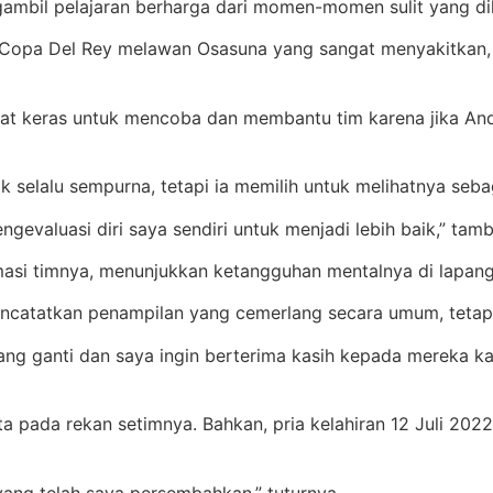
ambil pelajaran berharga dari momen-momen sulit yang di
Copa Del Rey melawan Osasuna yang sangat menyakitkan, 
angat keras untuk mencoba dan membantu tim karena jika A
 selalu sempurna, tetapi ia memilih untuk melihatnya seba
gevaluasi diri saya sendiri untuk menjadi lebih baik,” tam
rmasi timnya, menunjukkan ketangguhan mentalnya di lapan
catatkan penampilan yang cemerlang secara umum, tetapi j
ruang ganti dan saya ingin berterima kasih kepada merek
ta pada rekan setimnya. Bahkan, pria kelahiran 12 Juli 2
ang telah saya persembahkan,” tuturnya.