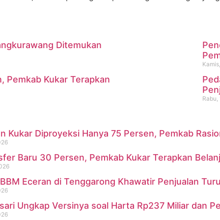
 Mangkurawang Ditemukan
Pen
m
Pemk
Kamis,
n, Pemkab Kukar Terapkan
Ped
i Mangkurawang Ditemukan Me
Pen
Rabu, 
 Kukar Diproyeksi Hanya 75 Persen, Pemkab Rasional
026
sfer Baru 30 Persen, Pemkab Kukar Terapkan Belan
2026
BBM Eceran di Tenggarong Khawatir Penjualan Turu
026
sari Ungkap Versinya soal Harta Rp237 Miliar dan P
026