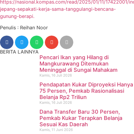
https://nasional.kompas.com/read/2025/01/11/17422001/in
jepang-sepakati-kerja-sama-tanggulangi-bencana-
gunung-berapi.
Penulis : Reihan Noor
BERITA LAINNYA
Pencari Ikan yang Hilang di
Mangkurawang Ditemukan
Meninggal di Sungai Mahakam
Kamis, 16 Juli 2026
Pendapatan Kukar Diproyeksi Hanya
75 Persen, Pemkab Rasionalisasi
Belanja Rp2 Triliun
Kamis, 16 Juli 2026
Dana Transfer Baru 30 Persen,
Pencari Ikan yang Hilang di
Pemkab Kukar Terapkan Belanja
Sesuai Kas Daerah
Mangkurawang Ditemukan
Kamis, 11 Juni 2026