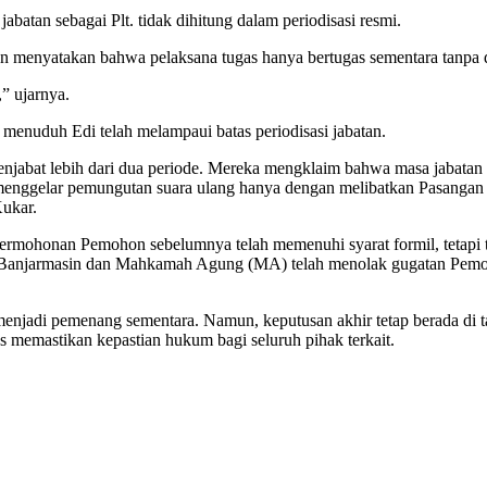
batan sebagai Plt. tidak dihitung dalam periodisasi resmi.
menyatakan bahwa pelaksana tugas hanya bertugas sementara tanpa dila
,” ujarnya.
menuduh Edi telah melampaui batas periodisasi jabatan.
njabat lebih dari dua periode. Mereka mengklaim bahwa masa jabatan Ed
ggelar pemungutan suara ulang hanya dengan melibatkan Pasangan C
Kukar.
honan Pemohon sebelumnya telah memenuhi syarat formil, tetapi tid
N) Banjarmasin dan Mahkamah Agung (MA) telah menolak gugatan Pemoh
njadi pemenang sementara. Namun, keputusan akhir tetap berada di t
us memastikan kepastian hukum bagi seluruh pihak terkait.