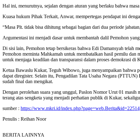
Hal ini, menurutnya, sejalan dengan aturan yang berlaku bahwa masa ja
Kuasa hukum Pihak Terkait, Anwar, mempertegas pendapat ini dengan 
“Masa Plt. tidak bisa dihitung sebagai bagian dari dua periode jabatan
Argumentasi ini menjadi dasar untuk membantah dalil Pemohon yang 
Di sisi lain, Pemohon tetap bersikeras bahwa Edi Damansyah telah me
Pemohon meminta Mahkamah untuk membatalkan hasil pemilu dan men
untuk menjaga keadilan dan transparansi dalam proses demokrasi di 
Ketua Bawaslu Kukar, Teguh Wibowo, juga menyampaikan bahwa permo
dapat diregister. Selain itu, Pengadilan Tata Usaha Negara (PTTU
sudah final dan mengikat.
Dengan perolehan suara yang unggul, Paslon Nomor Urut 01 masih me
terang atas sengketa yang menjadi perhatian publik di Kukar, sekalig
sumber :
https://www.mkri.id/index.php?page=web.Berita&id=22514
Penulis : Reihan Noor
BERITA LAINNYA