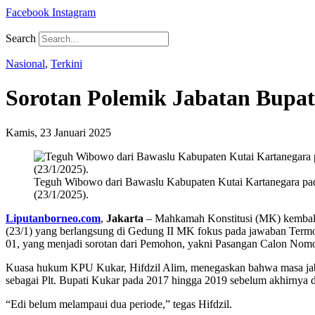
Facebook
Instagram
Search
Nasional
,
Terkini
Sorotan Polemik Jabatan Bupa
Kamis, 23 Januari 2025
Teguh Wibowo dari Bawaslu Kabupaten Kutai Kartanegara pad
(23/1/2025).
Liputanborneo.com
,
Jakarta
– Mahkamah Konstitusi (MK) kembali 
(23/1) yang berlangsung di Gedung II MK fokus pada jawaban Termo
01, yang menjadi sorotan dari Pemohon, yakni Pasangan Calon No
Kuasa hukum KPU Kukar, Hifdzil Alim, menegaskan bahwa masa jabata
sebagai Plt. Bupati Kukar pada 2017 hingga 2019 sebelum akhirnya di
“Edi belum melampaui dua periode,” tegas Hifdzil.