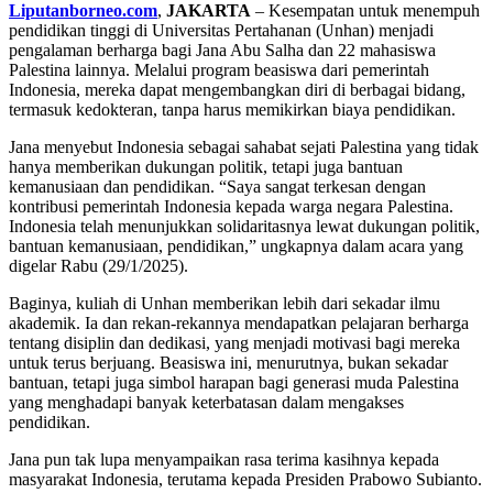
Liputanborneo.com
,
JAKARTA
– Kesempatan untuk menempuh
pendidikan tinggi di Universitas Pertahanan (Unhan) menjadi
pengalaman berharga bagi Jana Abu Salha dan 22 mahasiswa
Palestina lainnya. Melalui program beasiswa dari pemerintah
Indonesia, mereka dapat mengembangkan diri di berbagai bidang,
termasuk kedokteran, tanpa harus memikirkan biaya pendidikan.
Jana menyebut Indonesia sebagai sahabat sejati Palestina yang tidak
hanya memberikan dukungan politik, tetapi juga bantuan
kemanusiaan dan pendidikan. “Saya sangat terkesan dengan
kontribusi pemerintah Indonesia kepada warga negara Palestina.
Indonesia telah menunjukkan solidaritasnya lewat dukungan politik,
bantuan kemanusiaan, pendidikan,” ungkapnya dalam acara yang
digelar Rabu (29/1/2025).
Baginya, kuliah di Unhan memberikan lebih dari sekadar ilmu
akademik. Ia dan rekan-rekannya mendapatkan pelajaran berharga
tentang disiplin dan dedikasi, yang menjadi motivasi bagi mereka
untuk terus berjuang. Beasiswa ini, menurutnya, bukan sekadar
bantuan, tetapi juga simbol harapan bagi generasi muda Palestina
yang menghadapi banyak keterbatasan dalam mengakses
pendidikan.
Jana pun tak lupa menyampaikan rasa terima kasihnya kepada
masyarakat Indonesia, terutama kepada Presiden Prabowo Subianto.