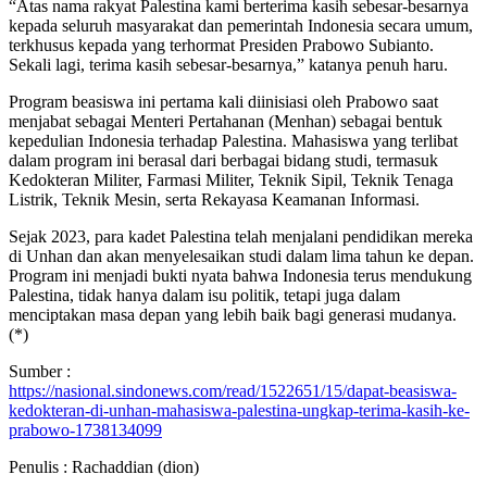
“Atas nama rakyat Palestina kami berterima kasih sebesar-besarnya
kepada seluruh masyarakat dan pemerintah Indonesia secara umum,
terkhusus kepada yang terhormat Presiden Prabowo Subianto.
Sekali lagi, terima kasih sebesar-besarnya,” katanya penuh haru.
Program beasiswa ini pertama kali diinisiasi oleh Prabowo saat
menjabat sebagai Menteri Pertahanan (Menhan) sebagai bentuk
kepedulian Indonesia terhadap Palestina. Mahasiswa yang terlibat
dalam program ini berasal dari berbagai bidang studi, termasuk
Kedokteran Militer, Farmasi Militer, Teknik Sipil, Teknik Tenaga
Listrik, Teknik Mesin, serta Rekayasa Keamanan Informasi.
Sejak 2023, para kadet Palestina telah menjalani pendidikan mereka
di Unhan dan akan menyelesaikan studi dalam lima tahun ke depan.
Program ini menjadi bukti nyata bahwa Indonesia terus mendukung
Palestina, tidak hanya dalam isu politik, tetapi juga dalam
menciptakan masa depan yang lebih baik bagi generasi mudanya.
(*)
Sumber :
https://nasional.sindonews.com/read/1522651/15/dapat-beasiswa-
kedokteran-di-unhan-mahasiswa-palestina-ungkap-terima-kasih-ke-
prabowo-1738134099
Penulis : Rachaddian (dion)