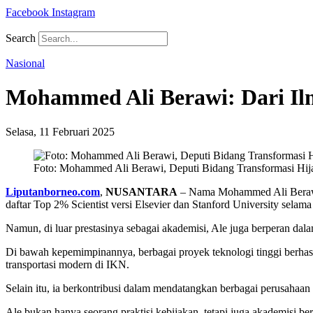
Facebook
Instagram
Search
Nasional
Mohammed Ali Berawi: Dari Il
Selasa, 11 Februari 2025
Foto: Mohammed Ali Berawi, Deputi Bidang Transformasi Hija
Liputanborneo.com
,
NUSANTARA
– Nama Mohammed Ali Berawi b
daftar Top 2% Scientist versi Elsevier dan Stanford University sela
Namun, di luar prestasinya sebagai akademisi, Ale juga berperan da
Di bawah kepemimpinannya, berbagai proyek teknologi tinggi berhas
transportasi modern di IKN.
Selain itu, ia berkontribusi dalam mendatangkan berbagai perusahaan
Ale bukan hanya seorang praktisi kebijakan, tetapi juga akademisi be