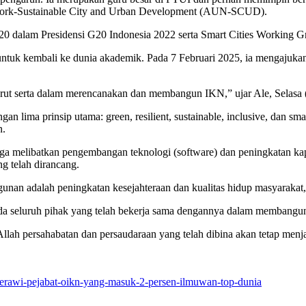
work-Sustainable City and Urban Development (AUN-SCUD).
ce 20 dalam Presidensi G20 Indonesia 2022 serta Smart Cities Working 
 untuk kembali ke dunia akademik. Pada 7 Februari 2025, ia mengajuk
urut serta dalam merencanakan dan membangun IKN,” ujar Ale, Selasa 
ma prinsip utama: green, resilient, sustainable, inclusive, dan smart 
n.
ga melibatkan pengembangan teknologi (software) dan peningkatan kap
g telah dirancang.
nan adalah peningkatan kesejahteraan dan kualitas hidup masyarakat,
a seluruh pihak yang telah bekerja sama dengannya dalam membangu
llah persahabatan dan persaudaraan yang telah dibina akan tetap menj
erawi-pejabat-oikn-yang-masuk-2-persen-ilmuwan-top-dunia