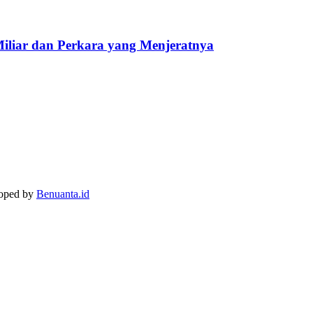
Miliar dan Perkara yang Menjeratnya
loped by
Benuanta.id