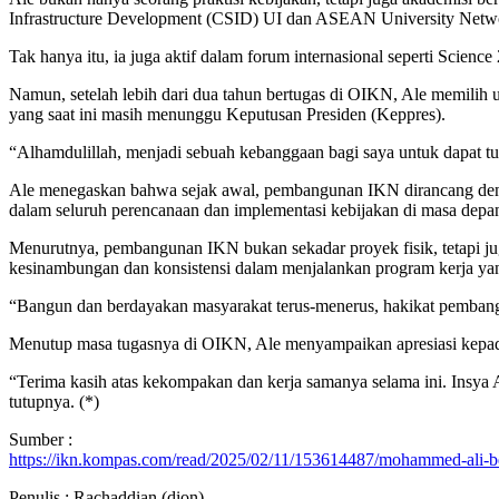
Infrastructure Development (CSID) UI dan ASEAN University Net
Tak hanya itu, ia juga aktif dalam forum internasional seperti Scien
Namun, setelah lebih dari dua tahun bertugas di OIKN, Ale memilih
yang saat ini masih menunggu Keputusan Presiden (Keppres).
“Alhamdulillah, menjadi sebuah kebanggaan bagi saya untuk dapat t
Ale menegaskan bahwa sejak awal, pembangunan IKN dirancang dengan li
dalam seluruh perencanaan dan implementasi kebijakan di masa depa
Menurutnya, pembangunan IKN bukan sekadar proyek fisik, tetapi ju
kesinambungan dan konsistensi dalam menjalankan program kerja yan
“Bangun dan berdayakan masyarakat terus-menerus, hakikat pembangu
Menutup masa tugasnya di OIKN, Ale menyampaikan apresiasi kepad
“Terima kasih atas kekompakan dan kerja samanya selama ini. Insya A
tutupnya. (*)
Sumber :
https://ikn.kompas.com/read/2025/02/11/153614487/mohammed-ali-b
Penulis : Rachaddian (dion)