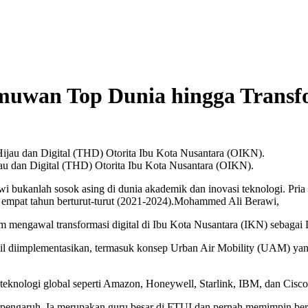
muwan Top Dunia hingga Transfo
u dan Digital (THD) Otorita Ibu Kota Nusantara (OIKN).
ukanlah sosok asing di dunia akademik dan inovasi teknologi. Pria
ma empat tahun berturut-turut (2021-2024).Mohammed Ali Berawi,
lam mengawal transformasi digital di Ibu Kota Nusantara (IKN) sebaga
il diimplementasikan, termasuk konsep Urban Air Mobility (UAM) yang
 teknologi global seperti Amazon, Honeywell, Starlink, IBM, dan Cisc
rpengaruh. Ia merupakan guru besar di FTUI dan pernah memimpin berbag