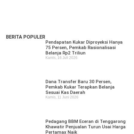
Pencari Ikan yang Hilang di Mangkurawang
Ditemukan Meninggal di Sungai Mahakam
Kamis, 16 Juli 2026
BERITA POPULER
Pendapatan Kukar Diproyeksi Hanya
75 Persen, Pemkab Rasionalisasi
Belanja Rp2 Triliun
Kamis, 16 Juli 2026
Dana Transfer Baru 30 Persen,
Pemkab Kukar Terapkan Belanja
Sesuai Kas Daerah
Kamis, 11 Juni 2026
Pedagang BBM Eceran di Tenggarong
Khawatir Penjualan Turun Usai Harga
Pertamax Naik