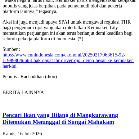
“Maka negara harus hadir, Kemnaker harus mengeluarkan kebijakan
populis yang jelas berpihak pada pengemudi ojol dan pekerja
platform lainnya,” tegasnya.
Aksi ini juga menjadi upaya SPAI untuk mengawal regulasi THR
bagi pengemudi ojol yang akan diterbitkan Kemnaker. Lily
memastikan perjuangan ini akan terus berlanjut demi keadilan bagi
seluruh pekerja platform di Indonesia. (*)
Sumber :
https://www.cnnindonesia.com/ekonomi/20250217063615-92-
1198980/tuntut-hak-dapat-thr-driver-ojol-demo-besar-ke-kemnaker-
hari-ini
Penulis : Rachaddian (dion)
BERITA LAINNYA
Pencari Ikan yang Hilang di Mangkurawang
Ditemukan Meninggal di Sungai Mahakam
Kamis, 16 Juli 2026