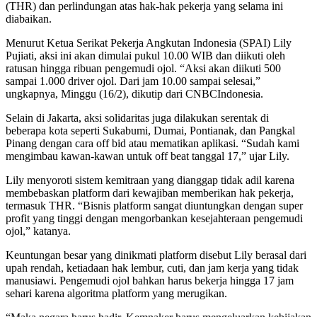
(THR) dan perlindungan atas hak-hak pekerja yang selama ini
diabaikan.
Menurut Ketua Serikat Pekerja Angkutan Indonesia (SPAI) Lily
Pujiati, aksi ini akan dimulai pukul 10.00 WIB dan diikuti oleh
ratusan hingga ribuan pengemudi ojol. “Aksi akan diikuti 500
sampai 1.000 driver ojol. Dari jam 10.00 sampai selesai,”
ungkapnya, Minggu (16/2), dikutip dari CNBCIndonesia.
Selain di Jakarta, aksi solidaritas juga dilakukan serentak di
beberapa kota seperti Sukabumi, Dumai, Pontianak, dan Pangkal
Pinang dengan cara off bid atau mematikan aplikasi. “Sudah kami
mengimbau kawan-kawan untuk off beat tanggal 17,” ujar Lily.
Lily menyoroti sistem kemitraan yang dianggap tidak adil karena
membebaskan platform dari kewajiban memberikan hak pekerja,
termasuk THR. “Bisnis platform sangat diuntungkan dengan super
profit yang tinggi dengan mengorbankan kesejahteraan pengemudi
ojol,” katanya.
Keuntungan besar yang dinikmati platform disebut Lily berasal dari
upah rendah, ketiadaan hak lembur, cuti, dan jam kerja yang tidak
manusiawi. Pengemudi ojol bahkan harus bekerja hingga 17 jam
sehari karena algoritma platform yang merugikan.