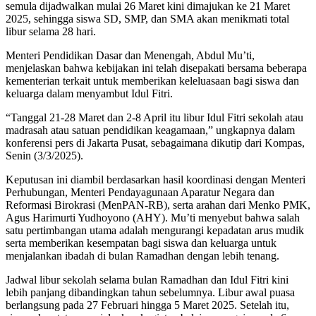
semula dijadwalkan mulai 26 Maret kini dimajukan ke 21 Maret
2025, sehingga siswa SD, SMP, dan SMA akan menikmati total
libur selama 28 hari.
Menteri Pendidikan Dasar dan Menengah, Abdul Mu’ti,
menjelaskan bahwa kebijakan ini telah disepakati bersama beberapa
kementerian terkait untuk memberikan keleluasaan bagi siswa dan
keluarga dalam menyambut Idul Fitri.
“Tanggal 21-28 Maret dan 2-8 April itu libur Idul Fitri sekolah atau
madrasah atau satuan pendidikan keagamaan,” ungkapnya dalam
konferensi pers di Jakarta Pusat, sebagaimana dikutip dari Kompas,
Senin (3/3/2025).
Keputusan ini diambil berdasarkan hasil koordinasi dengan Menteri
Perhubungan, Menteri Pendayagunaan Aparatur Negara dan
Reformasi Birokrasi (MenPAN-RB), serta arahan dari Menko PMK,
Agus Harimurti Yudhoyono (AHY). Mu’ti menyebut bahwa salah
satu pertimbangan utama adalah mengurangi kepadatan arus mudik
serta memberikan kesempatan bagi siswa dan keluarga untuk
menjalankan ibadah di bulan Ramadhan dengan lebih tenang.
Jadwal libur sekolah selama bulan Ramadhan dan Idul Fitri kini
lebih panjang dibandingkan tahun sebelumnya. Libur awal puasa
berlangsung pada 27 Februari hingga 5 Maret 2025. Setelah itu,