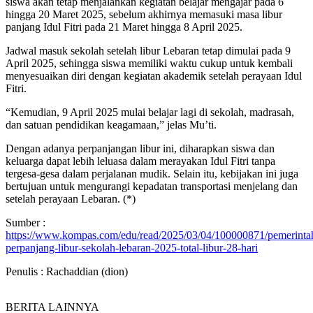
siswa akan tetap menjalankan kegiatan belajar mengajar pada 6
hingga 20 Maret 2025, sebelum akhirnya memasuki masa libur
panjang Idul Fitri pada 21 Maret hingga 8 April 2025.
Jadwal masuk sekolah setelah libur Lebaran tetap dimulai pada 9
April 2025, sehingga siswa memiliki waktu cukup untuk kembali
menyesuaikan diri dengan kegiatan akademik setelah perayaan Idul
Fitri.
“Kemudian, 9 April 2025 mulai belajar lagi di sekolah, madrasah,
dan satuan pendidikan keagamaan,” jelas Mu’ti.
Dengan adanya perpanjangan libur ini, diharapkan siswa dan
keluarga dapat lebih leluasa dalam merayakan Idul Fitri tanpa
tergesa-gesa dalam perjalanan mudik. Selain itu, kebijakan ini juga
bertujuan untuk mengurangi kepadatan transportasi menjelang dan
setelah perayaan Lebaran. (*)
Sumber :
https://www.kompas.com/edu/read/2025/03/04/100000871/pemerinta
perpanjang-libur-sekolah-lebaran-2025-total-libur-28-hari
Penulis : Rachaddian (dion)
BERITA LAINNYA