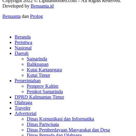
Copyright 2022 ©
Liputanborneo.com
– All Rights Reserved.
Developed by
Benuanta.id
Benuanta
dan
Prolog
Beranda
Peristiwa
Nasional
Daerah
Samarinda
Balikpapan
Kutai Kartanegara
Kutai Timur
Pemerintahan
Pemprov Kaltim
Pemkot Samarinda
DPRD Kalimantan Timur
Olahraga
Traveler
Advertorial
Dinas Komunikasi dan Informatika
Dinas Pariwisata
Dinas Pemberdayaan Masyarakat dan Desa
Dinas Pemuda dan Olahraga