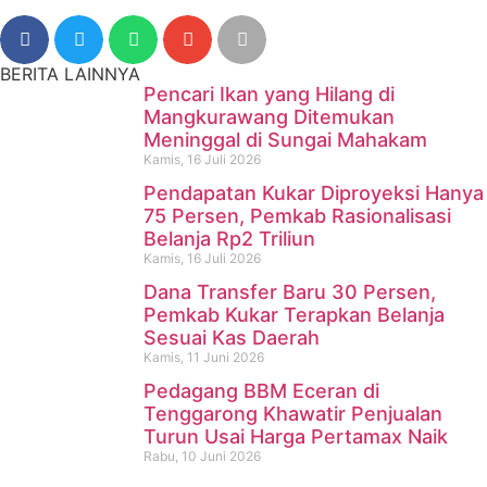
BERITA LAINNYA
Pencari Ikan yang Hilang di
Mangkurawang Ditemukan
Meninggal di Sungai Mahakam
Kamis, 16 Juli 2026
Pendapatan Kukar Diproyeksi Hanya
75 Persen, Pemkab Rasionalisasi
Belanja Rp2 Triliun
Kamis, 16 Juli 2026
Dana Transfer Baru 30 Persen,
Pencari Ikan yang Hilang di
Pemkab Kukar Terapkan Belanja
Sesuai Kas Daerah
Mangkurawang Ditemukan
Kamis, 11 Juni 2026
Meninggal di Sungai
Pedagang BBM Eceran di
Tenggarong Khawatir Penjualan
Mahakam
Turun Usai Harga Pertamax Naik
Rabu, 10 Juni 2026