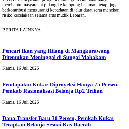
membantu
masyarakat
pulang
ke
kampung
halaman,
tetapi
juga
berkontribusi
mengurangi
kepadatan
di
jalur
darat
serta
menekan
risiko
kecelakaan
selama
arus
mudik
Lebaran.
BERITA LAINNYA
Pencari Ikan yang Hilang di Mangkurawang
Ditemukan Meninggal di Sungai Mahakam
Kamis, 16 Juli 2026
Pendapatan Kukar Diproyeksi Hanya 75 Persen,
Pemkab Rasionalisasi Belanja Rp2 Triliun
Kamis, 16 Juli 2026
Dana Transfer Baru 30 Persen, Pemkab Kukar
Terapkan Belanja Sesuai Kas Daerah