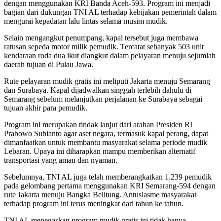
dengan
menggunakan
KRI
Banda
Aceh-
593.
Program
ini
menjadi
bagian
dari
dukungan
TNI
AL
terhadap
kebijakan
pemerintah
dalam
mengurai
kepadatan
lalu
lintas
selama
musim
mudik.
Selain
mengangkut
penumpang,
kapal
tersebut
juga
membawa
ratusan
sepeda
motor
milik
pemudik.
Tercatat
sebanyak
503
unit
kendaraan
roda
dua
ikut
diangkut
dalam
pelayaran
menuju
sejumlah
daerah
tujuan
di
Pulau
Jawa.
Rute
pelayaran
mudik
gratis
ini
meliputi
Jakarta
menuju
Semarang
dan
Surabaya.
Kapal
dijadwalkan
singgah
terlebih
dahulu
di
Semarang
sebelum
melanjutkan
perjalanan
ke
Surabaya
sebagai
tujuan
akhir
para
pemudik.
Program
ini
merupakan
tindak
lanjut
dari
arahan
Presiden
RI
Prabowo
Subianto
agar
aset
negara,
termasuk
kapal
perang,
dapat
dimanfaatkan
untuk
membantu
masyarakat
selama
periode
mudik
Lebaran.
Upaya
ini
diharapkan
mampu
memberikan
alternatif
transportasi
yang
aman
dan
nyaman.
Sebelumnya,
TNI
AL
juga
telah
memberangkatkan
1.239
pemudik
pada
gelombang
pertama
menggunakan
KRI
Semarang-
594
dengan
rute
Jakarta
menuju
Bangka
Belitung.
Antusiasme
masyarakat
terhadap
program
ini
terus
meningkat
dari
tahun
ke
tahun.
TNI
AL
menegaskan
program
mudik
gratis
ini
tidak
hanya