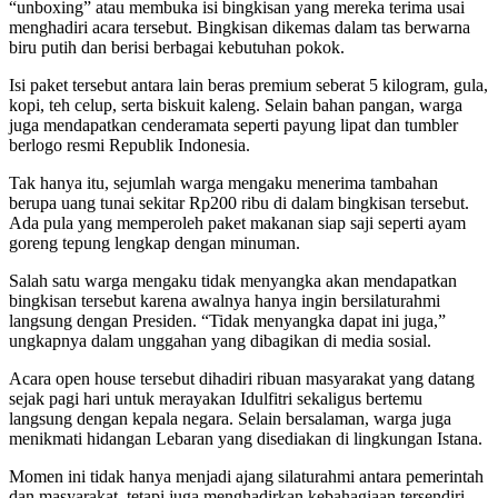
“unboxing” atau membuka isi bingkisan yang mereka terima usai
menghadiri acara tersebut. Bingkisan dikemas dalam tas berwarna
biru putih dan berisi berbagai kebutuhan pokok.
Isi paket tersebut antara lain beras premium seberat 5 kilogram, gula,
kopi, teh celup, serta biskuit kaleng. Selain bahan pangan, warga
juga mendapatkan cenderamata seperti payung lipat dan tumbler
berlogo resmi Republik Indonesia.
Tak hanya itu, sejumlah warga mengaku menerima tambahan
berupa uang tunai sekitar Rp200 ribu di dalam bingkisan tersebut.
Ada pula yang memperoleh paket makanan siap saji seperti ayam
goreng tepung lengkap dengan minuman.
Salah satu warga mengaku tidak menyangka akan mendapatkan
bingkisan tersebut karena awalnya hanya ingin bersilaturahmi
langsung dengan Presiden. “Tidak menyangka dapat ini juga,”
ungkapnya dalam unggahan yang dibagikan di media sosial.
Acara open house tersebut dihadiri ribuan masyarakat yang datang
sejak pagi hari untuk merayakan Idulfitri sekaligus bertemu
langsung dengan kepala negara. Selain bersalaman, warga juga
menikmati hidangan Lebaran yang disediakan di lingkungan Istana.
Momen ini tidak hanya menjadi ajang silaturahmi antara pemerintah
dan masyarakat, tetapi juga menghadirkan kebahagiaan tersendiri