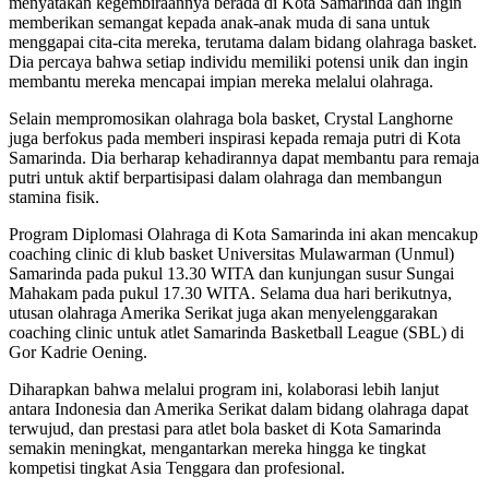
menyatakan kegembiraannya berada di Kota Samarinda dan ingin
memberikan semangat kepada anak-anak muda di sana untuk
menggapai cita-cita mereka, terutama dalam bidang olahraga basket.
Dia percaya bahwa setiap individu memiliki potensi unik dan ingin
membantu mereka mencapai impian mereka melalui olahraga.
Selain mempromosikan olahraga bola basket, Crystal Langhorne
juga berfokus pada memberi inspirasi kepada remaja putri di Kota
Samarinda. Dia berharap kehadirannya dapat membantu para remaja
putri untuk aktif berpartisipasi dalam olahraga dan membangun
stamina fisik.
Program Diplomasi Olahraga di Kota Samarinda ini akan mencakup
coaching clinic di klub basket Universitas Mulawarman (Unmul)
Samarinda pada pukul 13.30 WITA dan kunjungan susur Sungai
Mahakam pada pukul 17.30 WITA. Selama dua hari berikutnya,
utusan olahraga Amerika Serikat juga akan menyelenggarakan
coaching clinic untuk atlet Samarinda Basketball League (SBL) di
Gor Kadrie Oening.
Diharapkan bahwa melalui program ini, kolaborasi lebih lanjut
antara Indonesia dan Amerika Serikat dalam bidang olahraga dapat
terwujud, dan prestasi para atlet bola basket di Kota Samarinda
semakin meningkat, mengantarkan mereka hingga ke tingkat
kompetisi tingkat Asia Tenggara dan profesional.