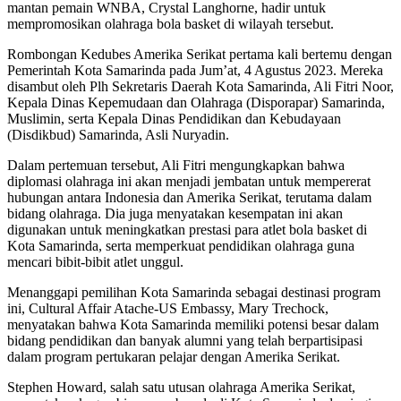
mantan pemain WNBA, Crystal Langhorne, hadir untuk
mempromosikan olahraga bola basket di wilayah tersebut.
Rombongan Kedubes Amerika Serikat pertama kali bertemu dengan
Pemerintah Kota Samarinda pada Jum’at, 4 Agustus 2023. Mereka
disambut oleh Plh Sekretaris Daerah Kota Samarinda, Ali Fitri Noor,
Kepala Dinas Kepemudaan dan Olahraga (Disporapar) Samarinda,
Muslimin, serta Kepala Dinas Pendidikan dan Kebudayaan
(Disdikbud) Samarinda, Asli Nuryadin.
Dalam pertemuan tersebut, Ali Fitri mengungkapkan bahwa
diplomasi olahraga ini akan menjadi jembatan untuk mempererat
hubungan antara Indonesia dan Amerika Serikat, terutama dalam
bidang olahraga. Dia juga menyatakan kesempatan ini akan
digunakan untuk meningkatkan prestasi para atlet bola basket di
Kota Samarinda, serta memperkuat pendidikan olahraga guna
mencari bibit-bibit atlet unggul.
Menanggapi pemilihan Kota Samarinda sebagai destinasi program
ini, Cultural Affair Atache-US Embassy, Mary Trechock,
menyatakan bahwa Kota Samarinda memiliki potensi besar dalam
bidang pendidikan dan banyak alumni yang telah berpartisipasi
dalam program pertukaran pelajar dengan Amerika Serikat.
Stephen Howard, salah satu utusan olahraga Amerika Serikat,