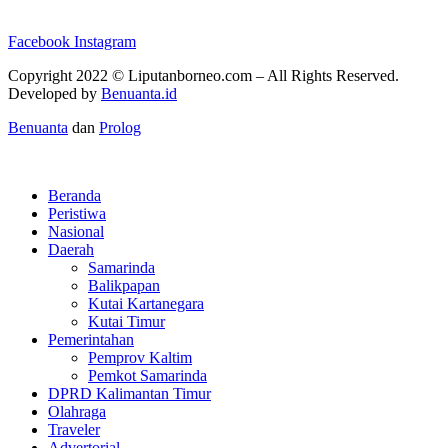
Facebook
Instagram
Copyright 2022 ©
Liputanborneo.com
– All Rights Reserved.
Developed by
Benuanta.id
Benuanta
dan
Prolog
Beranda
Peristiwa
Nasional
Daerah
Samarinda
Balikpapan
Kutai Kartanegara
Kutai Timur
Pemerintahan
Pemprov Kaltim
Pemkot Samarinda
DPRD Kalimantan Timur
Olahraga
Traveler
Advertorial