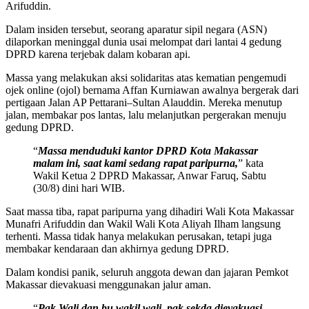
Arifuddin.
Dalam insiden tersebut, seorang aparatur sipil negara (ASN)
dilaporkan meninggal dunia usai melompat dari lantai 4 gedung
DPRD karena terjebak dalam kobaran api.
Massa yang melakukan aksi solidaritas atas kematian pengemudi
ojek online (ojol) bernama Affan Kurniawan awalnya bergerak dari
pertigaan Jalan AP Pettarani–Sultan Alauddin. Mereka menutup
jalan, membakar pos lantas, lalu melanjutkan pergerakan menuju
gedung DPRD.
“
Massa menduduki kantor DPRD Kota Makassar
malam ini, saat kami sedang rapat paripurna,
” kata
Wakil Ketua 2 DPRD Makassar, Anwar Faruq, Sabtu
(30/8) dini hari WIB.
Saat massa tiba, rapat paripurna yang dihadiri Wali Kota Makassar
Munafri Arifuddin dan Wakil Wali Kota Aliyah Ilham langsung
terhenti. Massa tidak hanya melakukan perusakan, tetapi juga
membakar kendaraan dan akhirnya gedung DPRD.
Dalam kondisi panik, seluruh anggota dewan dan jajaran Pemkot
Makassar dievakuasi menggunakan jalur aman.
“
Pak Wali dan bu wakil wali, pak sekda dievakuasi