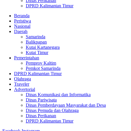
Dinas Perikanan
DPRD Kalimantan Timur
Beranda
Peristiwa
Nasional
Daerah
Samarinda
Balikpapan
Kutai Kartanegara
Kutai Timur
Pemerintahan
Pemprov Kaltim
Pemkot Samarinda
DPRD Kalimantan Timur
Olahraga
Traveler
Advertorial
Dinas Komunikasi dan Informatika
Dinas Pariwisata
Dinas Pemberdayaan Masyarakat dan Desa
Dinas Pemuda dan Olahraga
Dinas Perikanan
DPRD Kalimantan Timur
Facebook
Instagram