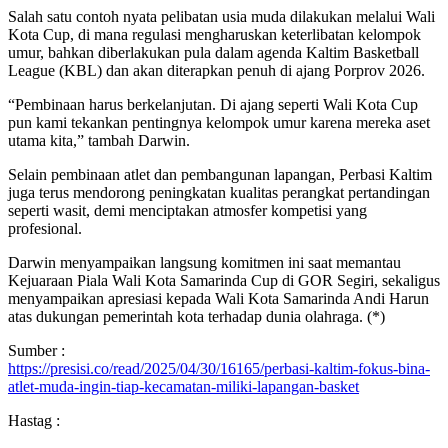
Salah satu contoh nyata pelibatan usia muda dilakukan melalui Wali
Kota Cup, di mana regulasi mengharuskan keterlibatan kelompok
umur, bahkan diberlakukan pula dalam agenda Kaltim Basketball
League (KBL) dan akan diterapkan penuh di ajang Porprov 2026.
“Pembinaan harus berkelanjutan. Di ajang seperti Wali Kota Cup
pun kami tekankan pentingnya kelompok umur karena mereka aset
utama kita,” tambah Darwin.
Selain pembinaan atlet dan pembangunan lapangan, Perbasi Kaltim
juga terus mendorong peningkatan kualitas perangkat pertandingan
seperti wasit, demi menciptakan atmosfer kompetisi yang
profesional.
Darwin menyampaikan langsung komitmen ini saat memantau
Kejuaraan Piala Wali Kota Samarinda Cup di GOR Segiri, sekaligus
menyampaikan apresiasi kepada Wali Kota Samarinda Andi Harun
atas dukungan pemerintah kota terhadap dunia olahraga. (*)
Sumber :
https://presisi.co/read/2025/04/30/16165/perbasi-kaltim-fokus-bina-
atlet-muda-ingin-tiap-kecamatan-miliki-lapangan-basket
Hastag :