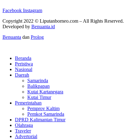
Facebook
Instagram
Copyright 2022 ©
Liputanborneo.com
– All Rights Reserved.
Developed by
Benuanta.id
Benuanta
dan
Prolog
Beranda
Peristiwa
Nasional
Daerah
Samarinda
Balikpapan
Kutai Kartanegara
Kutai Timur
Pemerintahan
Pemprov Kaltim
Pemkot Samarinda
DPRD Kalimantan Timur
Olahraga
Traveler
Advertorial