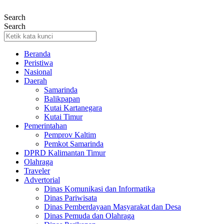
Lewati
ke
Search
konten
Search
Beranda
Peristiwa
Nasional
Daerah
Samarinda
Balikpapan
Kutai Kartanegara
Kutai Timur
Pemerintahan
Pemprov Kaltim
Pemkot Samarinda
DPRD Kalimantan Timur
Olahraga
Traveler
Advertorial
Dinas Komunikasi dan Informatika
Dinas Pariwisata
Dinas Pemberdayaan Masyarakat dan Desa
Dinas Pemuda dan Olahraga