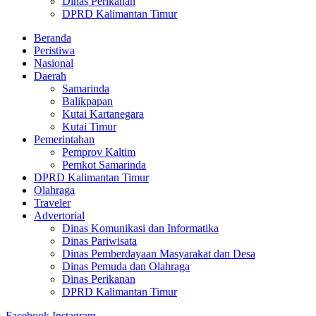
Dinas Perikanan
DPRD Kalimantan Timur
Beranda
Peristiwa
Nasional
Daerah
Samarinda
Balikpapan
Kutai Kartanegara
Kutai Timur
Pemerintahan
Pemprov Kaltim
Pemkot Samarinda
DPRD Kalimantan Timur
Olahraga
Traveler
Advertorial
Dinas Komunikasi dan Informatika
Dinas Pariwisata
Dinas Pemberdayaan Masyarakat dan Desa
Dinas Pemuda dan Olahraga
Dinas Perikanan
DPRD Kalimantan Timur
Facebook
Instagram