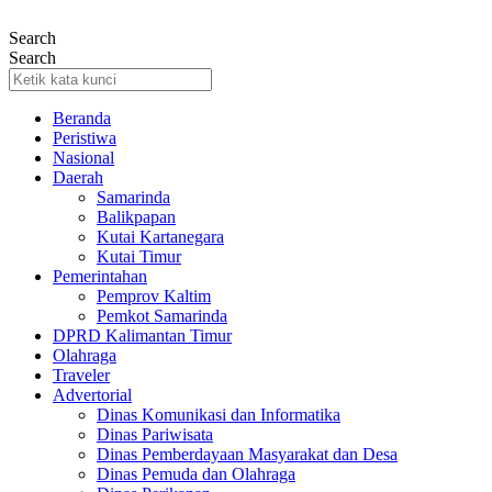
Lewati
ke
Search
konten
Search
Beranda
Peristiwa
Nasional
Daerah
Samarinda
Balikpapan
Kutai Kartanegara
Kutai Timur
Pemerintahan
Pemprov Kaltim
Pemkot Samarinda
DPRD Kalimantan Timur
Olahraga
Traveler
Advertorial
Dinas Komunikasi dan Informatika
Dinas Pariwisata
Dinas Pemberdayaan Masyarakat dan Desa
Dinas Pemuda dan Olahraga