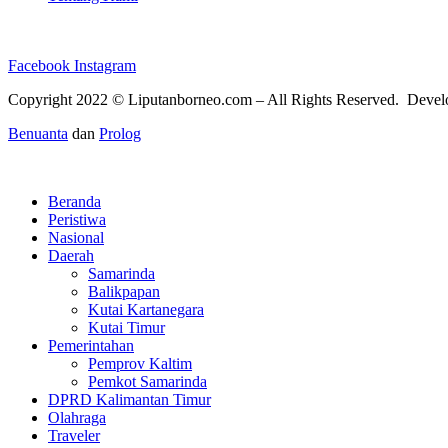
Facebook
Instagram
Copyright 2022 ©
Liputanborneo.com
– All Rights Reserved. Deve
Benuanta
dan
Prolog
Beranda
Peristiwa
Nasional
Daerah
Samarinda
Balikpapan
Kutai Kartanegara
Kutai Timur
Pemerintahan
Pemprov Kaltim
Pemkot Samarinda
DPRD Kalimantan Timur
Olahraga
Traveler