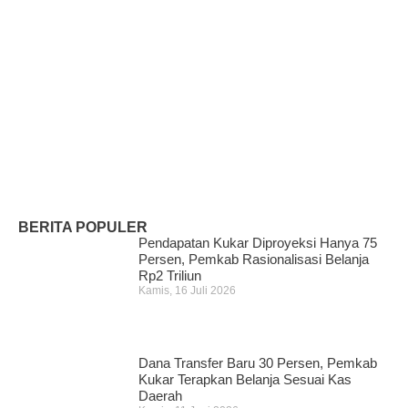
Pencari Ikan yang Hilang di
Mangkurawang Ditemukan Meninggal di
Sungai Mahakam
Kamis, 16 Juli 2026
BERITA POPULER
Pendapatan Kukar Diproyeksi Hanya 75
Persen, Pemkab Rasionalisasi Belanja
Rp2 Triliun
Kamis, 16 Juli 2026
Dana Transfer Baru 30 Persen, Pemkab
Kukar Terapkan Belanja Sesuai Kas
Daerah