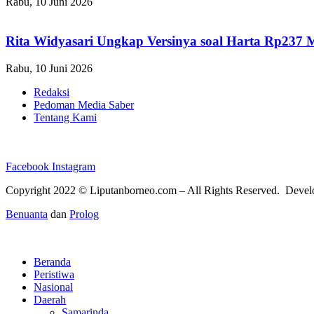
Rabu, 10 Juni 2026
Rita Widyasari Ungkap Versinya soal Harta Rp237 
Rabu, 10 Juni 2026
Redaksi
Pedoman Media Saber
Tentang Kami
Facebook
Instagram
Copyright 2022 ©
Liputanborneo.com
– All Rights Reserved. Deve
Benuanta
dan
Prolog
Beranda
Peristiwa
Nasional
Daerah
Samarinda