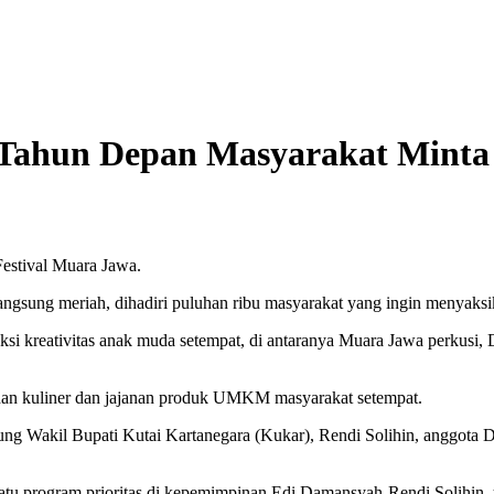
 Tahun Depan Masyarakat Minta 
Festival Muara Jawa.
angsung meriah, dihadiri puluhan ribu masyarakat yang ingin menyaksi
ksi kreativitas anak muda setempat, di antaranya Muara Jawa perkusi,
ihan kuliner dan jajanan produk UMKM masyarakat setempat.
sung Wakil Bupati Kutai Kartanegara (Kukar), Rendi Solihin, anggot
satu program prioritas di kepemimpinan Edi Damansyah-Rendi Solihin, 