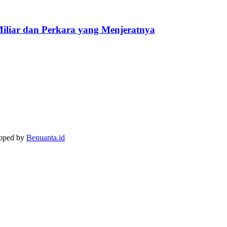
Miliar dan Perkara yang Menjeratnya
loped by
Benuanta.id