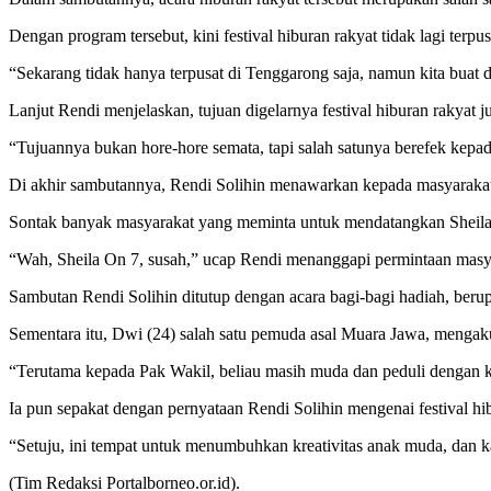
Dengan program tersebut, kini festival hiburan rakyat tidak lagi ter
“Sekarang tidak hanya terpusat di Tenggarong saja, namun kita buat 
Lanjut Rendi menjelaskan, tujuan digelarnya festival hiburan raky
“Tujuannya bukan hore-hore semata, tapi salah satunya berefek ke
Di akhir sambutannya, Rendi Solihin menawarkan kepada masyarakat, 
Sontak banyak masyarakat yang meminta untuk mendatangkan Sheila
“Wah, Sheila On 7, susah,” ucap Rendi menanggapi permintaan masya
Sambutan Rendi Solihin ditutup dengan acara bagi-bagi hadiah, ber
Sementara itu, Dwi (24) salah satu pemuda asal Muara Jawa, menga
“Terutama kepada Pak Wakil, beliau masih muda dan peduli dengan ki
Ia pun sepakat dengan pernyataan Rendi Solihin mengenai festival h
“Setuju, ini tempat untuk menumbuhkan kreativitas anak muda, dan k
(Tim Redaksi Portalborneo.or.id).