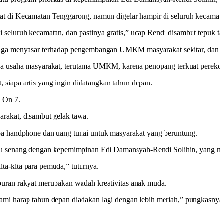
pusat di Kecamatan Tenggarong, namun digelar hampir di seluruh kecama
di seluruh kecamatan, dan pastinya gratis,” ucap Rendi disambut tepuk 
at juga menyasar terhadap pengembangan UMKM masyarakat sekitar, dan
pada usaha masyarakat, terutama UMKM, karena penopang terkuat per
siapa artis yang ingin didatangkan tahun depan.
 On 7.
rakat, disambut gelak tawa.
upa handphone dan uang tunai untuk masyarakat yang beruntung.
ku senang dengan kepemimpinan Edi Damansyah-Rendi Solihin, yang m
ta-kita para pemuda,” tuturnya.
iburan rakyat merupakan wadah kreativitas anak muda.
ami harap tahun depan diadakan lagi dengan lebih meriah,” pungkasny