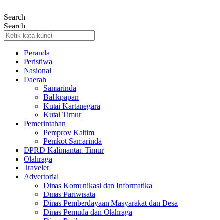
Lewati
ke
Search
konten
Search
Beranda
Peristiwa
Nasional
Daerah
Samarinda
Balikpapan
Kutai Kartanegara
Kutai Timur
Pemerintahan
Pemprov Kaltim
Pemkot Samarinda
DPRD Kalimantan Timur
Olahraga
Traveler
Advertorial
Dinas Komunikasi dan Informatika
Dinas Pariwisata
Dinas Pemberdayaan Masyarakat dan Desa
Dinas Pemuda dan Olahraga