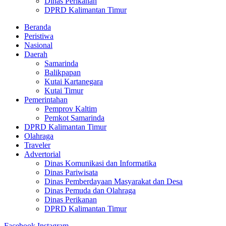
Dinas Perikanan
DPRD Kalimantan Timur
Beranda
Peristiwa
Nasional
Daerah
Samarinda
Balikpapan
Kutai Kartanegara
Kutai Timur
Pemerintahan
Pemprov Kaltim
Pemkot Samarinda
DPRD Kalimantan Timur
Olahraga
Traveler
Advertorial
Dinas Komunikasi dan Informatika
Dinas Pariwisata
Dinas Pemberdayaan Masyarakat dan Desa
Dinas Pemuda dan Olahraga
Dinas Perikanan
DPRD Kalimantan Timur
Facebook
Instagram