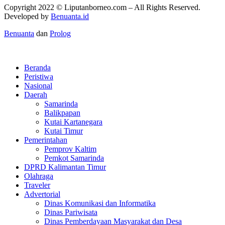
Copyright 2022 ©
Liputanborneo.com
– All Rights Reserved.
Developed by
Benuanta.id
Benuanta
dan
Prolog
Beranda
Peristiwa
Nasional
Daerah
Samarinda
Balikpapan
Kutai Kartanegara
Kutai Timur
Pemerintahan
Pemprov Kaltim
Pemkot Samarinda
DPRD Kalimantan Timur
Olahraga
Traveler
Advertorial
Dinas Komunikasi dan Informatika
Dinas Pariwisata
Dinas Pemberdayaan Masyarakat dan Desa