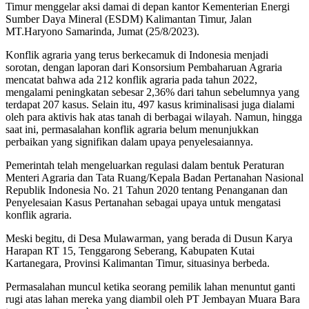
Timur menggelar aksi damai di depan kantor Kementerian Energi
Sumber Daya Mineral (ESDM) Kalimantan Timur, Jalan
MT.Haryono Samarinda, Jumat (25/8/2023).
Konflik agraria yang terus berkecamuk di Indonesia menjadi
sorotan, dengan laporan dari Konsorsium Pembaharuan Agraria
mencatat bahwa ada 212 konflik agraria pada tahun 2022,
mengalami peningkatan sebesar 2,36% dari tahun sebelumnya yang
terdapat 207 kasus. Selain itu, 497 kasus kriminalisasi juga dialami
oleh para aktivis hak atas tanah di berbagai wilayah. Namun, hingga
saat ini, permasalahan konflik agraria belum menunjukkan
perbaikan yang signifikan dalam upaya penyelesaiannya.
Pemerintah telah mengeluarkan regulasi dalam bentuk Peraturan
Menteri Agraria dan Tata Ruang/Kepala Badan Pertanahan Nasional
Republik Indonesia No. 21 Tahun 2020 tentang Penanganan dan
Penyelesaian Kasus Pertanahan sebagai upaya untuk mengatasi
konflik agraria.
Meski begitu, di Desa Mulawarman, yang berada di Dusun Karya
Harapan RT 15, Tenggarong Seberang, Kabupaten Kutai
Kartanegara, Provinsi Kalimantan Timur, situasinya berbeda.
Permasalahan muncul ketika seorang pemilik lahan menuntut ganti
rugi atas lahan mereka yang diambil oleh PT Jembayan Muara Bara