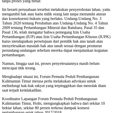
tanpa proses yang benar.
Ini berarti perusahaan tersebut melakukan penyerobotan lahan, yaitu
mengambil hak atau harta milik orang lain tanpa mematuhi aturan
dan konsekuensi hukum yang berlaku. Undang-Undang No. 3
Tahun 2020 tentang Perubahan atas Undang-Undang No. 4 Tahun
2009 tentang Pertambangan Mineral dan Batubara, Pasal 35 dan
Pasal 136, telah mengatur bahwa pemegang Izin Usaha
Pertambangan (IUP) atau Izin Usaha Pertambangan Khusus (IUPK)
harus mendapatkan persetujuan dari pemilik hak atas tanah atau
menyelesaikan masalah hak atas tanah sesuai dengan peraturan
perundang-undangan sebelum mereka dapat menjalankan kegiatan
pertambangan.
Namun, hingga saat ini, proses penyelesaiannya masih belum
mencapai titik terang.
Menghadapi situasi ini, Forum Pemuda Peduli Pembangunan
Kalimantan Timur merasa perlu melakukan advokasi untuk
melindungi hak-hak rakyat yang terpinggirkan dan menolak diam
saat terjadi ketidakadilan.
Koodinator Lapangan Forum Pemuda Peduli Pembangunan
Kalimantan Timur, Holis, mengungkapkan bahwa dari sekitar 10
hektar lahan, sekitar 80 persen terkena dampak konsesi
pertambangan sejak tahun 2017/2018.