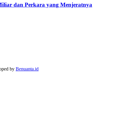
Miliar dan Perkara yang Menjeratnya
loped by
Benuanta.id