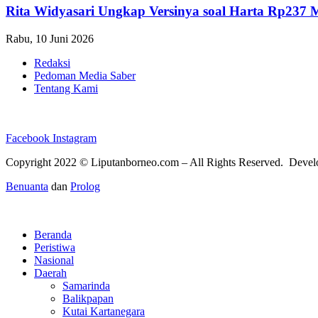
Rita Widyasari Ungkap Versinya soal Harta Rp237 
Rabu, 10 Juni 2026
Redaksi
Pedoman Media Saber
Tentang Kami
Facebook
Instagram
Copyright 2022 ©
Liputanborneo.com
– All Rights Reserved. Deve
Benuanta
dan
Prolog
Beranda
Peristiwa
Nasional
Daerah
Samarinda
Balikpapan
Kutai Kartanegara