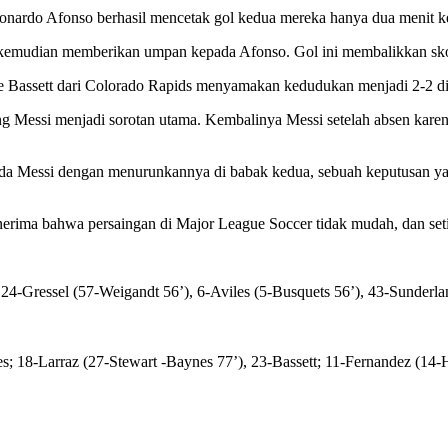
onardo Afonso berhasil mencetak gol kedua mereka hanya dua menit 
ng kemudian memberikan umpan kepada Afonso. Gol ini membalikkan sko
e Bassett dari Colorado Rapids menyamakan kedudukan menjadi 2-2 di
ng Messi menjadi sorotan utama. Kembalinya Messi setelah absen kare
da Messi dengan menurunkannya di babak kedua, sebuah keputusan yang
erima bahwa persaingan di Major League Soccer tidak mudah, dan setia
i; 24-Gressel (57-Weigandt 56’), 6-Aviles (5-Busquets 56’), 43-Sunde
 18-Larraz (27-Stewart -Baynes 77’), 23-Bassett; 11-Fernandez (14-Ha