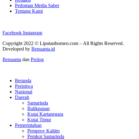
Pedoman Media Saber
Tentang Kami
Facebook
Instagram
Copyright 2022 ©
Liputanborneo.com
– All Rights Reserved.
Developed by
Benuanta.id
Benuanta
dan
Prolog
Beranda
Peristiwa
Nasional
Daerah
Samarinda
Balikpapan
Kutai Kartanegara
Kutai Timur
Pemerintahan
Pemprov Kaltim
Pemkot Samarinda