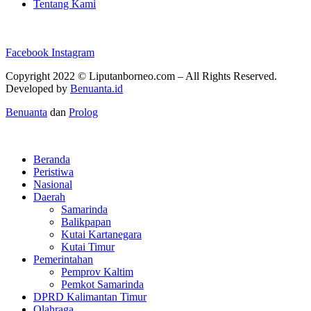
Tentang Kami
Facebook
Instagram
Copyright 2022 ©
Liputanborneo.com
– All Rights Reserved.
Developed by
Benuanta.id
Benuanta
dan
Prolog
Beranda
Peristiwa
Nasional
Daerah
Samarinda
Balikpapan
Kutai Kartanegara
Kutai Timur
Pemerintahan
Pemprov Kaltim
Pemkot Samarinda
DPRD Kalimantan Timur
Olahraga