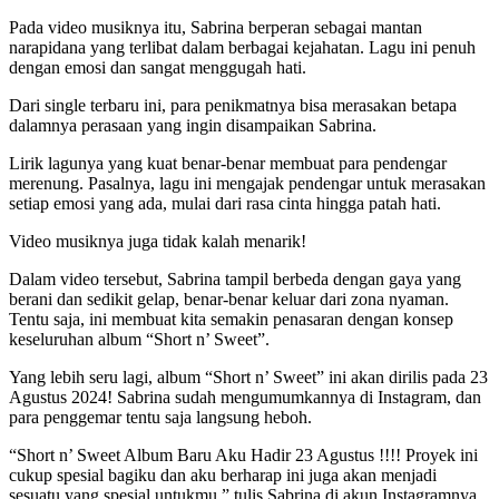
Pada video musiknya itu, Sabrina berperan sebagai mantan
narapidana yang terlibat dalam berbagai kejahatan. Lagu ini penuh
dengan emosi dan sangat menggugah hati.
Dari single terbaru ini, para penikmatnya bisa merasakan betapa
dalamnya perasaan yang ingin disampaikan Sabrina.
Lirik lagunya yang kuat benar-benar membuat para pendengar
merenung. Pasalnya, lagu ini mengajak pendengar untuk merasakan
setiap emosi yang ada, mulai dari rasa cinta hingga patah hati.
Video musiknya juga tidak kalah menarik!
Dalam video tersebut, Sabrina tampil berbeda dengan gaya yang
berani dan sedikit gelap, benar-benar keluar dari zona nyaman.
Tentu saja, ini membuat kita semakin penasaran dengan konsep
keseluruhan album “Short n’ Sweet”.
Yang lebih seru lagi, album “Short n’ Sweet” ini akan dirilis pada 23
Agustus 2024! Sabrina sudah mengumumkannya di Instagram, dan
para penggemar tentu saja langsung heboh.
“Short n’ Sweet Album Baru Aku Hadir 23 Agustus !!!! Proyek ini
cukup spesial bagiku dan aku berharap ini juga akan menjadi
sesuatu yang spesial untukmu,” tulis Sabrina di akun Instagramnya.