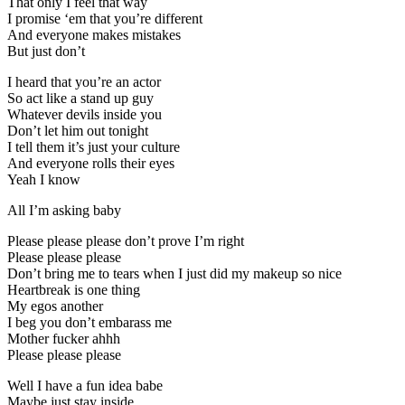
That only I feel that way
I promise ‘em that you’re different
And everyone makes mistakes
But just don’t
I heard that you’re an actor
So act like a stand up guy
Whatever devils inside you
Don’t let him out tonight
I tell them it’s just your culture
And everyone rolls their eyes
Yeah I know
All I’m asking baby
Please please please don’t prove I’m right
Please please please
Don’t bring me to tears when I just did my makeup so nice
Heartbreak is one thing
My egos another
I beg you don’t embarass me
Mother fucker ahhh
Please please please
Well I have a fun idea babe
Maybe just stay inside