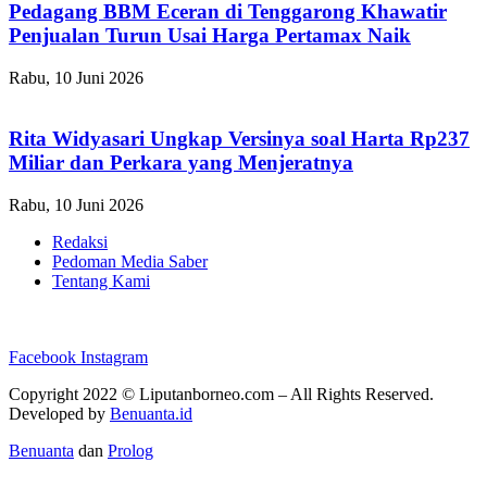
Pedagang BBM Eceran di Tenggarong Khawatir
Penjualan Turun Usai Harga Pertamax Naik
Rabu, 10 Juni 2026
Rita Widyasari Ungkap Versinya soal Harta Rp237
Miliar dan Perkara yang Menjeratnya
Rabu, 10 Juni 2026
Redaksi
Pedoman Media Saber
Tentang Kami
Facebook
Instagram
Copyright 2022 ©
Liputanborneo.com
– All Rights Reserved.
Developed by
Benuanta.id
Benuanta
dan
Prolog