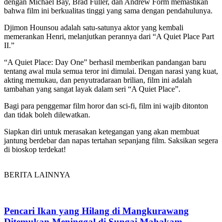
dengan Michael Bay, Brad Fuller, dan Andrew Form memastikan
bahwa film ini berkualitas tinggi yang sama dengan pendahulunya.
Djimon Hounsou adalah satu-satunya aktor yang kembali
memerankan Henri, melanjutkan perannya dari “A Quiet Place Part
II.”
“A Quiet Place: Day One” berhasil memberikan pandangan baru
tentang awal mula semua teror ini dimulai. Dengan narasi yang kuat,
akting memukau, dan penyutradaraan brilian, film ini adalah
tambahan yang sangat layak dalam seri “A Quiet Place”.
Bagi para penggemar film horor dan sci-fi, film ini wajib ditonton
dan tidak boleh dilewatkan.
Siapkan diri untuk merasakan ketegangan yang akan membuat
jantung berdebar dan napas tertahan sepanjang film. Saksikan segera
di bioskop terdekat!
BERITA LAINNYA
Pencari Ikan yang Hilang di Mangkurawang
Ditemukan Meninggal di Sungai Mahakam