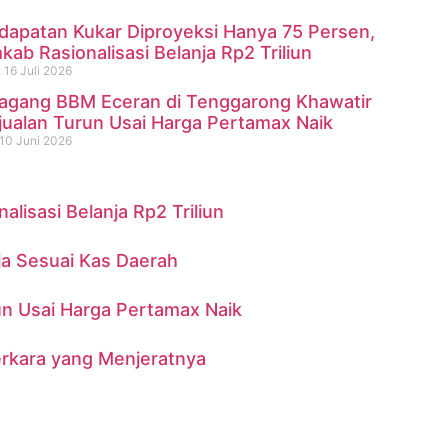
dapatan Kukar Diproyeksi Hanya 75 Persen,
ab Rasionalisasi Belanja Rp2 Triliun
 16 Juli 2026
agang BBM Eceran di Tenggarong Khawatir
ninggal di Sungai Mahakam
jualan Turun Usai Harga Pertamax Naik
10 Juni 2026
isasi Belanja Rp2 Triliun
ja Sesuai Kas Daerah
n Usai Harga Pertamax Naik
erkara yang Menjeratnya