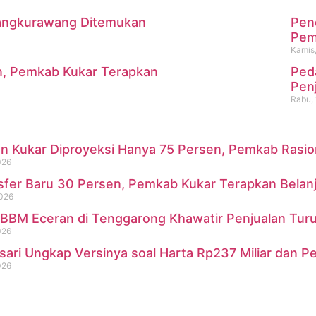
 Mangkurawang Ditemukan
Pen
m
Pemk
Kamis,
n, Pemkab Kukar Terapkan
Ped
i Mangkurawang Ditemukan Me
Pen
Rabu, 
 Kukar Diproyeksi Hanya 75 Persen, Pemkab Rasional
026
sfer Baru 30 Persen, Pemkab Kukar Terapkan Belan
2026
BBM Eceran di Tenggarong Khawatir Penjualan Turu
026
sari Ungkap Versinya soal Harta Rp237 Miliar dan P
026