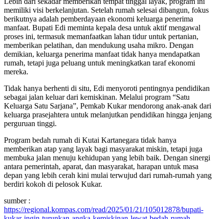
Lebih dari sekadar memberikan tempat tinggal layak, program ini
memiliki visi berkelanjutan. Setelah rumah selesai dibangun, fokus
berikutnya adalah pemberdayaan ekonomi keluarga penerima
manfaat. Bupati Edi meminta kepala desa untuk aktif mengawal
proses ini, termasuk memanfaatkan lahan tidur untuk pertanian,
memberikan pelatihan, dan mendukung usaha mikro. Dengan
demikian, keluarga penerima manfaat tidak hanya mendapatkan
rumah, tetapi juga peluang untuk meningkatkan taraf ekonomi
mereka.
Tidak hanya berhenti di situ, Edi menyoroti pentingnya pendidikan
sebagai jalan keluar dari kemiskinan. Melalui program “Satu
Keluarga Satu Sarjana”, Pemkab Kukar mendorong anak-anak dari
keluarga prasejahtera untuk melanjutkan pendidikan hingga jenjang
perguruan tinggi.
Program bedah rumah di Kutai Kartanegara tidak hanya
memberikan atap yang layak bagi masyarakat miskin, tetapi juga
membuka jalan menuju kehidupan yang lebih baik. Dengan sinergi
antara pemerintah, aparat, dan masyarakat, harapan untuk masa
depan yang lebih cerah kini mulai terwujud dari rumah-rumah yang
berdiri kokoh di pelosok Kukar.
sumber :
https://regional.kompas.com/read/2025/01/21/105012878/bupati-
kukar-ingin-turunkan-angka-kemiskinan-lewat-bedah-rumah