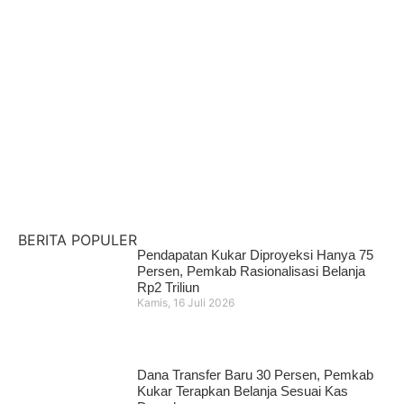
Pencari Ikan yang Hilang di
Mangkurawang Ditemukan Meninggal di
Sungai Mahakam
Kamis, 16 Juli 2026
BERITA POPULER
Pendapatan Kukar Diproyeksi Hanya 75
Persen, Pemkab Rasionalisasi Belanja
Rp2 Triliun
Kamis, 16 Juli 2026
Dana Transfer Baru 30 Persen, Pemkab
Kukar Terapkan Belanja Sesuai Kas