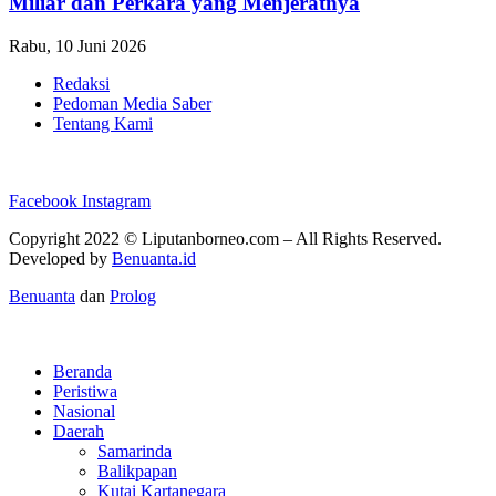
Miliar dan Perkara yang Menjeratnya
Rabu, 10 Juni 2026
Redaksi
Pedoman Media Saber
Tentang Kami
Facebook
Instagram
Copyright 2022 ©
Liputanborneo.com
– All Rights Reserved.
Developed by
Benuanta.id
Benuanta
dan
Prolog
Beranda
Peristiwa
Nasional
Daerah
Samarinda
Balikpapan
Kutai Kartanegara