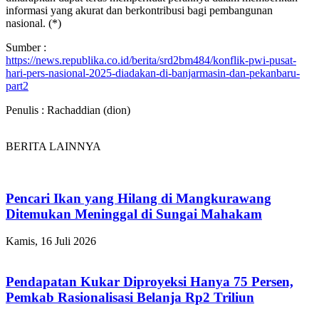
informasi yang akurat dan berkontribusi bagi pembangunan
nasional. (*)
Sumber :
https://news.republika.co.id/berita/srd2bm484/konflik-pwi-pusat-
hari-pers-nasional-2025-diadakan-di-banjarmasin-dan-pekanbaru-
part2
Penulis : Rachaddian (dion)
BERITA LAINNYA
Pencari Ikan yang Hilang di Mangkurawang
Ditemukan Meninggal di Sungai Mahakam
Kamis, 16 Juli 2026
Pendapatan Kukar Diproyeksi Hanya 75 Persen,
Pemkab Rasionalisasi Belanja Rp2 Triliun