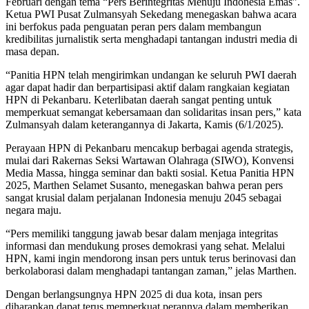
Februari dengan tema “Pers Berintegritas Menuju Indonesia Emas”.
Ketua PWI Pusat Zulmansyah Sekedang menegaskan bahwa acara
ini berfokus pada penguatan peran pers dalam membangun
kredibilitas jurnalistik serta menghadapi tantangan industri media di
masa depan.
“Panitia HPN telah mengirimkan undangan ke seluruh PWI daerah
agar dapat hadir dan berpartisipasi aktif dalam rangkaian kegiatan
HPN di Pekanbaru. Keterlibatan daerah sangat penting untuk
memperkuat semangat kebersamaan dan solidaritas insan pers,” kata
Zulmansyah dalam keterangannya di Jakarta, Kamis (6/1/2025).
Perayaan HPN di Pekanbaru mencakup berbagai agenda strategis,
mulai dari Rakernas Seksi Wartawan Olahraga (SIWO), Konvensi
Media Massa, hingga seminar dan bakti sosial. Ketua Panitia HPN
2025, Marthen Selamet Susanto, menegaskan bahwa peran pers
sangat krusial dalam perjalanan Indonesia menuju 2045 sebagai
negara maju.
“Pers memiliki tanggung jawab besar dalam menjaga integritas
informasi dan mendukung proses demokrasi yang sehat. Melalui
HPN, kami ingin mendorong insan pers untuk terus berinovasi dan
berkolaborasi dalam menghadapi tantangan zaman,” jelas Marthen.
Dengan berlangsungnya HPN 2025 di dua kota, insan pers
diharapkan dapat terus memperkuat perannya dalam memberikan