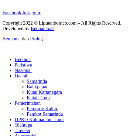
Facebook
Instagram
Copyright 2022 ©
Liputanborneo.com
– All Rights Reserved.
Developed by
Benuanta.id
Benuanta
dan
Prolog
Beranda
Peristiwa
Nasional
Daerah
Samarinda
Balikpapan
Kutai Kartanegara
Kutai Timur
Pemerintahan
Pemprov Kaltim
Pemkot Samarinda
DPRD Kalimantan Timur
Olahraga
Traveler
Advertorial