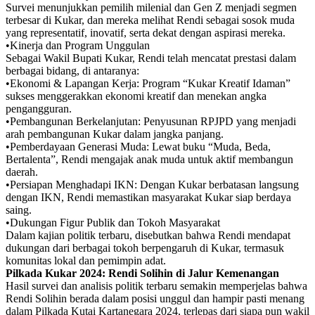
Survei menunjukkan pemilih milenial dan Gen Z menjadi segmen
terbesar di Kukar, dan mereka melihat Rendi sebagai sosok muda
yang representatif, inovatif, serta dekat dengan aspirasi mereka.
•Kinerja dan Program Unggulan
Sebagai Wakil Bupati Kukar, Rendi telah mencatat prestasi dalam
berbagai bidang, di antaranya:
•Ekonomi & Lapangan Kerja: Program “Kukar Kreatif Idaman”
sukses menggerakkan ekonomi kreatif dan menekan angka
pengangguran.
•Pembangunan Berkelanjutan: Penyusunan RPJPD yang menjadi
arah pembangunan Kukar dalam jangka panjang.
•Pemberdayaan Generasi Muda: Lewat buku “Muda, Beda,
Bertalenta”, Rendi mengajak anak muda untuk aktif membangun
daerah.
•Persiapan Menghadapi IKN: Dengan Kukar berbatasan langsung
dengan IKN, Rendi memastikan masyarakat Kukar siap berdaya
saing.
•Dukungan Figur Publik dan Tokoh Masyarakat
Dalam kajian politik terbaru, disebutkan bahwa Rendi mendapat
dukungan dari berbagai tokoh berpengaruh di Kukar, termasuk
komunitas lokal dan pemimpin adat.
Pilkada Kukar 2024: Rendi Solihin di Jalur Kemenangan
Hasil survei dan analisis politik terbaru semakin memperjelas bahwa
Rendi Solihin berada dalam posisi unggul dan hampir pasti menang
dalam Pilkada Kutai Kartanegara 2024, terlepas dari siapa pun wakil