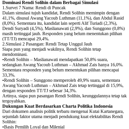
Dominasi Rendi Solihin dalam Berbagai Simulasi
1.Survei 7 Nama: Rendi di Puncak
Dalam simulasi tujuh kandidat, Rendi Solihin memimpin dengan
41,1%, disusul Awang Yacoub Luthman (11,1%), dan Abdul Rasid
(8,0%). Sementara itu, kandidat lain seperti Alif Turiadi (2,3%),
Dendi Suryadi (4,5%), Maslianawati (2,9%), dan Sunggono (0,8%)
masih tertinggal jauh. Responden yang belum menentukan pilihan
(TT/TJ) mencapai 29,4%.
2.Simulasi 2 Pasangan: Rendi Tetap Unggul Jauh
Siapa pun yang menjadi wakilnya, Rendi Solihin tetap
mendominasi.
•Rendi Solihin – Maslianawati mendapatkan 50,8% suara,
sedangkan Awang Yacoub Luthman – Akhmad Zais hanya 16,0%.
Sementara responden yang belum menentukan pilihan mencapai
33,3%.
•Rendi Solihin – Sunggono memperoleh 49,9% suara, sementara
Awang Yacoub Luthman – Akhmad Zais tetap tertinggal di 15,9%,
dengan responden TT/TJ sebesar 34,3%.
Artinya, siapa pun pasangan Rendi Solihin, keunggulannya tetap tak
tergoyahkan.
Dukungan Kuat Berdasarkan Charta Politika Indonesia
Dari dokumen analisis politik terbaru mengenai Kutai Kartanegara,
sejumlah faktor utama menjadi pendukung kuat elektabilitas Rendi
Solihin:
•Basis Pemilih Loyal dan Milenial