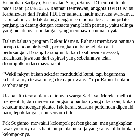
Kelurahan Sarijaya, Kecamatan Sanga-Sanga. Di tempat itulah,
pada Rabu (23/4/2025), Rahmat Dermawan, anggota DPRD Kutai
Kartanegara dari Fraksi PDI Perjuangan, hadir menyapa warganya.
Tapi kali ini, ia tidak datang dengan seremonial besar atau pidato
panjang, ia datang dengan sesuatu yang lebih penting, yaitu telinga
yang mendengar dan tangan yang membawa bantuan nyata.
Dalam balutan program Kukar Idaman, Rahmat membawa bantuan
berupa tandon air bersih, perlengkapan bengkel, dan alat
pertukangan. Barang-barang ini bukan hasil pesanan sesaat,
melainkan jawaban dari aspirasi yang sebelumnya telah
dikumpulkan dari masyarakat.
“Wakil rakyat bukan sekadar menduduki kursi, tapi bagaimana
kehadirannya terasa hingga ke dapur warga,” ujar Rahmat dalam
sambutannya.
Ucapan itu terasa hidup di tengah warga Sarijaya. Mereka melihat,
menyentuh, dan menerima langsung bantuan yang diberikan, bukan
sekadar mendengar pidato. Tak heran, suasana pertemuan dipenuhi
haru, tepuk tangan, dan senyum tulus.
Pak Sugianto, mewakili kelompok perbengkelan, mengungkapkan
rasa syukurnya atas bantuan peralatan kerja yang sangat dibutuhkan
kelompoknya.