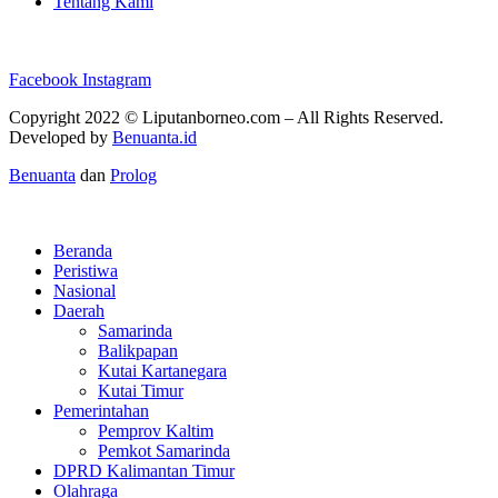
Tentang Kami
Facebook
Instagram
Copyright 2022 ©
Liputanborneo.com
– All Rights Reserved.
Developed by
Benuanta.id
Benuanta
dan
Prolog
Beranda
Peristiwa
Nasional
Daerah
Samarinda
Balikpapan
Kutai Kartanegara
Kutai Timur
Pemerintahan
Pemprov Kaltim
Pemkot Samarinda
DPRD Kalimantan Timur
Olahraga