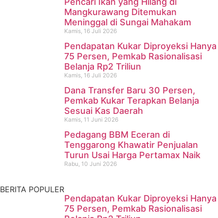
Pencari Ikan yang Hilang di
Mangkurawang Ditemukan
Meninggal di Sungai Mahakam
Kamis, 16 Juli 2026
Pendapatan Kukar Diproyeksi Hanya
75 Persen, Pemkab Rasionalisasi
Belanja Rp2 Triliun
Kamis, 16 Juli 2026
Dana Transfer Baru 30 Persen,
Pencari Ikan yang Hilang di
Pemkab Kukar Terapkan Belanja
Sesuai Kas Daerah
Mangkurawang Ditemukan
Kamis, 11 Juni 2026
Meninggal di Sungai
Pedagang BBM Eceran di
Tenggarong Khawatir Penjualan
Mahakam
Turun Usai Harga Pertamax Naik
Rabu, 10 Juni 2026
Kamis, 16 Juli 2026
BERITA POPULER
Pendapatan Kukar Diproyeksi Hanya
75 Persen, Pemkab Rasionalisasi