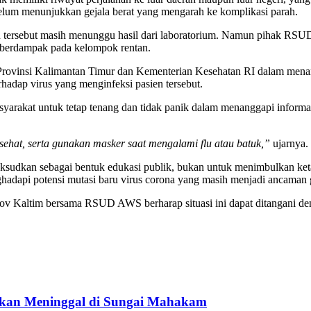
 belum menunjukkan gejala berat yang mengarah ke komplikasi parah.
ien tersebut masih menunggu hasil dari laboratorium. Namun pihak R
a berdampak pada kelompok rentan.
Provinsi Kalimantan Timur dan Kementerian Kesehatan RI dalam menan
rhadap virus yang menginfeksi pasien tersebut.
arakat untuk tetap tenang dan tidak panik dalam menanggapi informas
sehat, serta gunakan masker saat mengalami flu atau batuk,”
ujarnya.
udkan sebagai bentuk edukasi publik, bukan untuk menimbulkan ketakut
ghadapi potensi mutasi baru virus corona yang masih menjadi ancaman 
rov Kaltim bersama RSUD AWS berharap situasi ini dapat ditangani de
ukan Meninggal di Sungai Mahakam