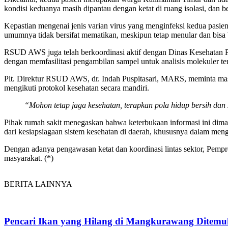
kondisi keduanya masih dipantau dengan ketat di ruang isolasi, dan
Kepastian mengenai jenis varian virus yang menginfeksi kedua pas
umumnya tidak bersifat mematikan, meskipun tetap menular dan bis
RSUD AWS juga telah berkoordinasi aktif dengan Dinas Kesehatan 
dengan memfasilitasi pengambilan sampel untuk analisis molekuler te
Plt. Direktur RSUD AWS, dr. Indah Puspitasari, MARS, meminta masy
mengikuti protokol kesehatan secara mandiri.
“Mohon tetap jaga kesehatan, terapkan pola hidup bersih dan 
Pihak rumah sakit menegaskan bahwa keterbukaan informasi ini dimaks
dari kesiapsiagaan sistem kesehatan di daerah, khususnya dalam men
Dengan adanya pengawasan ketat dan koordinasi lintas sektor, Pemp
masyarakat. (*)
BERITA LAINNYA
Pencari Ikan yang Hilang di Mangkurawang Ditem