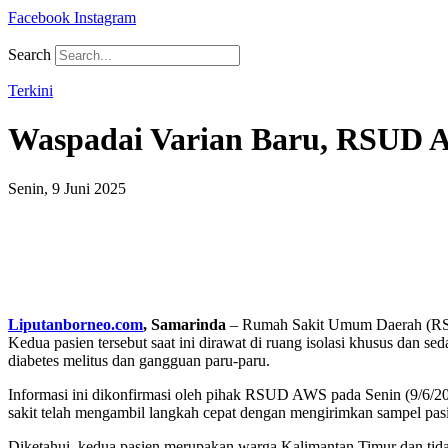
Facebook
Instagram
Search
Terkini
Waspadai Varian Baru, RSUD A
Senin, 9 Juni 2025
Liputanborneo.com
, Samarinda
– Rumah Sakit Umum Daerah (RSUD
Kedua pasien tersebut saat ini dirawat di ruang isolasi khusus dan s
diabetes melitus dan gangguan paru-paru.
Informasi ini dikonfirmasi oleh pihak RSUD AWS pada Senin (9/6/2
sakit telah mengambil langkah cepat dengan mengirimkan sampel pasie
Diketahui, kedua pasien merupakan warga Kalimantan Timur dan tidak 