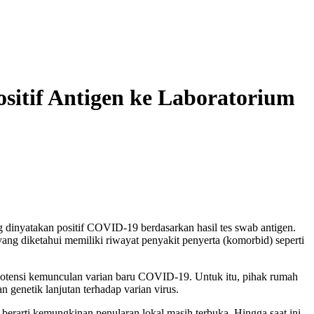
itif Antigen ke Laboratorium
nyatakan positif COVID-19 berdasarkan hasil tes swab antigen.
yang diketahui memiliki riwayat penyakit penyerta (komorbid) seperti
potensi kemunculan varian baru COVID-19. Untuk itu, pihak rumah
 genetik lanjutan terhadap varian virus.
berarti kemungkinan penularan lokal masih terbuka. Hingga saat ini,