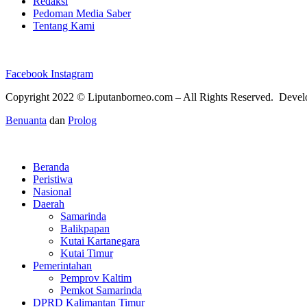
Redaksi
Pedoman Media Saber
Tentang Kami
Facebook
Instagram
Copyright 2022 ©
Liputanborneo.com
– All Rights Reserved. Deve
Benuanta
dan
Prolog
Beranda
Peristiwa
Nasional
Daerah
Samarinda
Balikpapan
Kutai Kartanegara
Kutai Timur
Pemerintahan
Pemprov Kaltim
Pemkot Samarinda
DPRD Kalimantan Timur