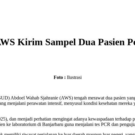
WS Kirim Sampel Dua Pasien Pos
Foto :
Ilustrasi
) Abdoel Wahab Sjahranie (AWS) tengah merawat dua pasien yang di
edang menjalani perawatan intensif, menyusul kondisi kesehatan mereka 
025), dan menjadi perhatian mengingat adanya kewaspadaan terhadap 
n ke laboratorium di Banjarbaru guna menjalani tes PCR dan pengujian
memiliki riwayat perjalanan ke luar daerah maupun luar negeri, yang 