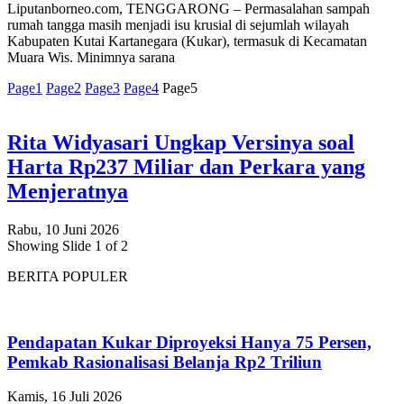
Liputanborneo.com, TENGGARONG – Permasalahan sampah
rumah tangga masih menjadi isu krusial di sejumlah wilayah
Kabupaten Kutai Kartanegara (Kukar), termasuk di Kecamatan
Muara Wis. Minimnya sarana
Page
1
Page
2
Page
3
Page
4
Page
5
Rita Widyasari Ungkap Versinya soal
Harta Rp237 Miliar dan Perkara yang
Menjeratnya
Rabu, 10 Juni 2026
Showing Slide 1 of 2
BERITA POPULER
Pendapatan Kukar Diproyeksi Hanya 75 Persen,
Pemkab Rasionalisasi Belanja Rp2 Triliun
Kamis, 16 Juli 2026